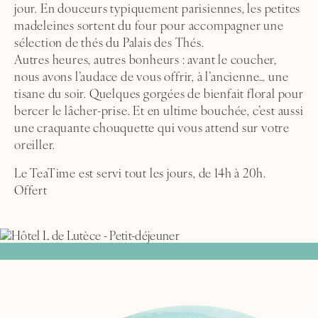
THE ROOMS & SUITE
jour. En douceurs typiquement parisiennes, les petites
madeleines sortent du four pour accompagner une
FLAVOURS & GOURMET
sélection de thés du Palais des Thés.
Autres heures, autres bonheurs : avant le coucher,
TREATS
nous avons l’audace de vous offrir, à l’ancienne… une
tisane du soir. Quelques gorgées de bienfait floral pour
WELLNESS STUDIO
bercer le lâcher-prise. Et en ultime bouchée, c’est aussi
une craquante chouquette qui vous attend sur votre
HOTEL
oreiller.
L’ILE SAINT-LOUIS
Le TeaTime est servi tout les jours, de 14h à 20h.
PHOTOS GALLERY
Offert
THE HOTEL L DE LUTÈCE DIARY
LOCATION & CONTACTS