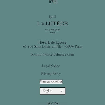
Hôtel L de Lutèce
65, rue Saint-Louis-en-l'Île - 75004 Paris
bonjour@hoteldelutece.com
Legal Notice
Privacy Policy
Manage cookies
English